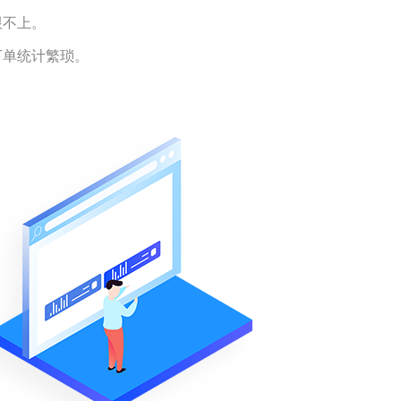
跟不上。
下单统计繁琐。